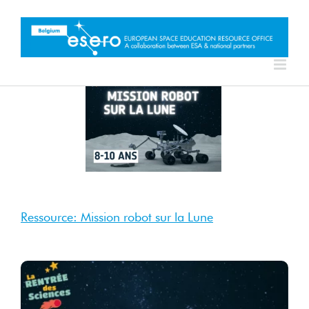
Skip
to
content
3 Nov
2025
Nov 2025
Ressource: Mission robot sur la Lune