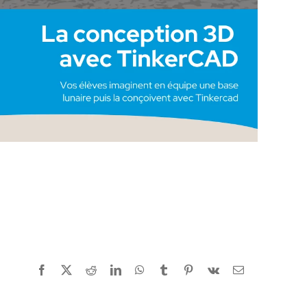
Facebook
X
Reddit
LinkedIn
WhatsApp
Tumblr
Pinterest
Vk
Email