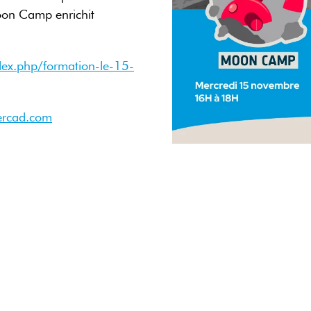
oon Camp enrichit
dex.php/formation-le-15-
kercad.com