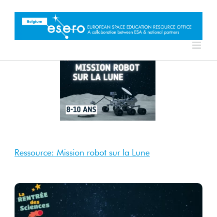
Skip
to
content
3 Nov
2025
Nov 2025
Ressource: Mission robot sur la Lune