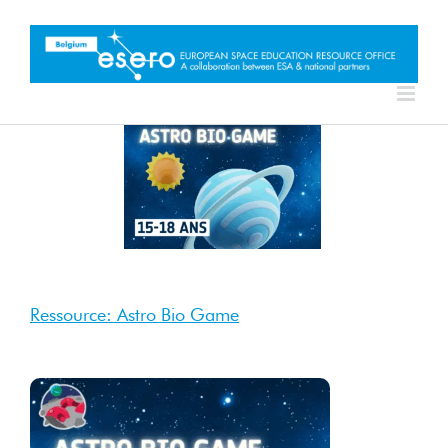
Skip
to
content
4 Sep
2025
Sep 2025
Ressource: Astro Bio Game