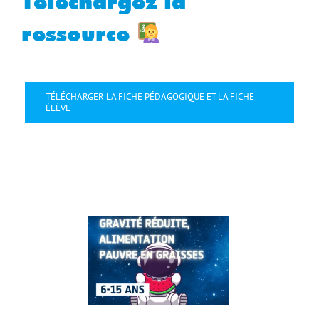
Téléchargez la
ressource
TÉLÉCHARGER LA FICHE PÉDAGOGIQUE ET LA FICHE
ÉLÈVE
29
Août
2025
Août
2025